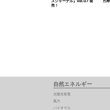
スジャーナル』vol.07 発
カ神
売！
自然エネルギー
太陽光発電
風力
バイオマス