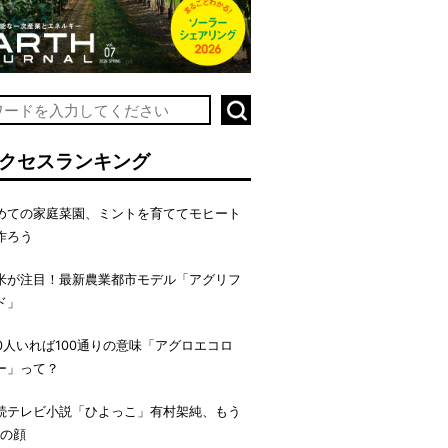
クセスランキング
めての家庭菜園、ミントを育ててモヒート
作ろう
米が注目！最新農業都市モデル「アグリフ
ド」
00人いれば100通りの意味「アグロエコロ
ー」って？
続テレビ小説「ひよっこ」有村架純、もう
つの顔