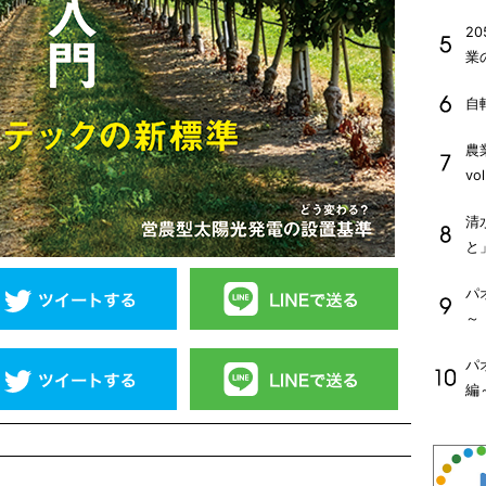
2
業
自
農
vo
清
と
パ
～
パ
編