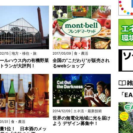
/02/15 | 地方・移住・旅
2017/05/09 | 食・農活
ールハウス内の有機野菜
全国の“こだわり”が販売され
トランが大評判！
るwebショップ
雑
「EA
2014/12/09 | エネ活・最新技術
世界の無電化地域に光を届け
/01/31 | 食・農活
よう デザイン募集中！
量1位！ 日本酒のメッ