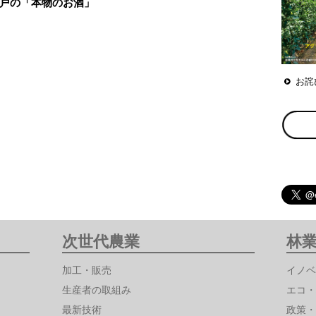
戸の「本物のお酒」
お詫
次世代農業
林
加工・販売
イノベ
生産者の取組み
エコ・
最新技術
政策・