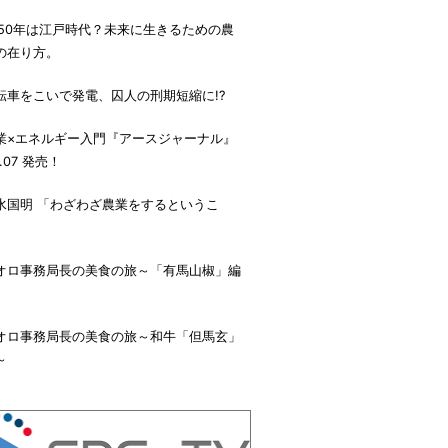
050年は江戸時代？未来に生きるための農
の在り方。
転車をこいで発電、囚人の刑期短縮に!?
業×エネルギー入門『アースジャーナル』
l.07 発売！
水国明 「わざわざ農業をするというこ
」
オロ事務局長の美食の旅～「有馬山椒」編
オロ事務局長の美食の旅～和牛「但馬玄」
～