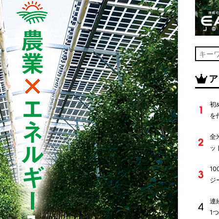
ア
初
を
全
ッ
1
ジ
連
1