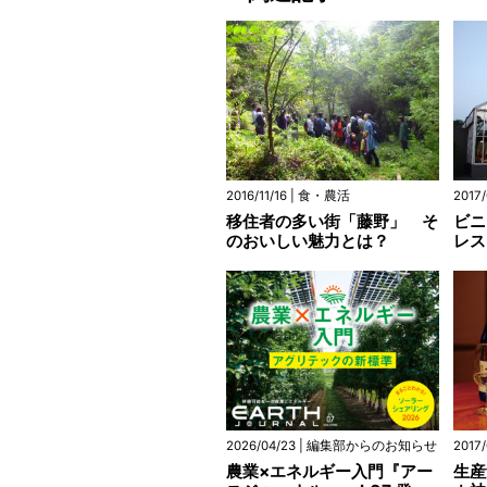
2016/11/16 | 食・農活
2017
移住者の多い街「藤野」 そ
ビニ
のおいしい魅力とは？
レス
2026/04/23 | 編集部からのお知らせ
2017
農業×エネルギー入門『アー
生産