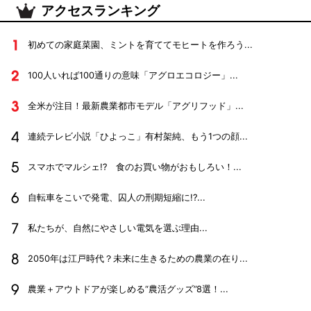
アクセスランキング
初めての家庭菜園、ミントを育ててモヒートを作ろう...
100人いれば100通りの意味「アグロエコロジー」...
全米が注目！最新農業都市モデル「アグリフッド」...
連続テレビ小説「ひよっこ」有村架純、もう1つの顔...
スマホでマルシェ!? 食のお買い物がおもしろい！...
自転車をこいで発電、囚人の刑期短縮に!?...
私たちが、自然にやさしい電気を選ぶ理由...
2050年は江戸時代？未来に生きるための農業の在り...
農業＋アウトドアが楽しめる“農活グッズ”8選！...