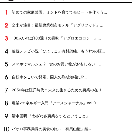
初めての家庭菜園、ミントを育ててモヒートを作ろう...
全米が注目！最新農業都市モデル「アグリフッド」...
100人いれば100通りの意味「アグロエコロジー」...
連続テレビ小説「ひよっこ」有村架純、もう1つの顔...
スマホでマルシェ!? 食のお買い物がおもしろい！...
自転車をこいで発電、囚人の刑期短縮に!?...
2050年は江戸時代？未来に生きるための農業の在り...
農業×エネルギー入門『アースジャーナル』vol.0...
清水国明 「わざわざ農業をするということ」...
パオロ事務局長の美食の旅～「有馬山椒」編～...