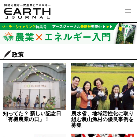
政策
知ってた？ 新しい記念日
農水省、地域活性化に取り
「有機農業の日」！
組む農山漁村の優良事例を
募集