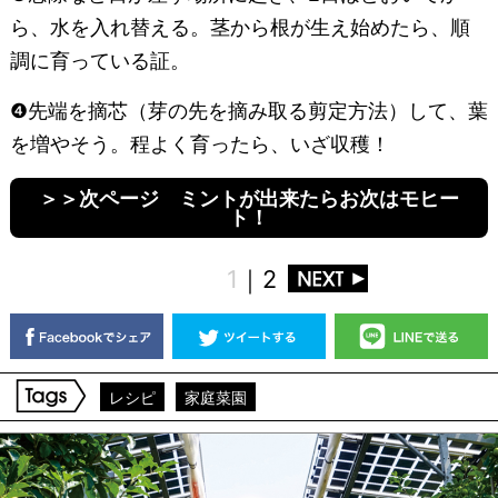
ら、水を入れ替える。茎から根が生え始めたら、順
調に育っている証。
❹先端を摘芯（芽の先を摘み取る剪定方法）して、葉
を増やそう。程よく育ったら、いざ収穫！
＞＞次ページ ミントが出来たらお次はモヒー
ト！
1
｜
2
レシピ
家庭菜園