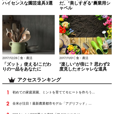
ハイセンスな園芸道具3選
だ、”美しすぎる”農業用シ
ャベル
2017/12/26 | 食・農活
2017/11/01 | 食・農活
「ズット」使える!こだわ
“楽しい”が倍に？ 思わず2
りの一品をあなたに
度見したオシャレな道具
アクセスランキング
初めての家庭菜園、ミントを育ててモヒートを作ろう...
全米が注目！最新農業都市モデル「アグリフッド」...