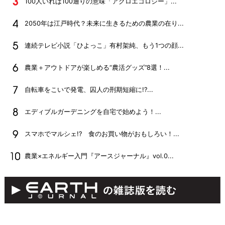
100人いれば100通りの意味「アグロエコロジー」...
2050年は江戸時代？未来に生きるための農業の在り...
連続テレビ小説「ひよっこ」有村架純、もう1つの顔...
農業＋アウトドアが楽しめる“農活グッズ”8選！...
自転車をこいで発電、囚人の刑期短縮に!?...
エディブルガーデニングを自宅で始めよう！...
スマホでマルシェ!? 食のお買い物がおもしろい！...
農業×エネルギー入門『アースジャーナル』vol.0...