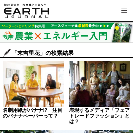
「末吉里花」の検索結果
名刺用紙がバナナ!? 注目
表現するメディア「フェア
のバナナペーパーって？
トレードファッション」と
は？