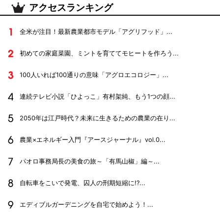
アクセスランキング
全米が注目！最新農業都市モデル「アグリフッド」...
初めての家庭菜園、ミントを育ててモヒートを作ろう...
100人いれば100通りの意味「アグロエコロジー」...
連続テレビ小説「ひよっこ」有村架純、もう1つの顔...
2050年は江戸時代？未来に生きるための農業の在り...
農業×エネルギー入門『アースジャーナル』vol.0...
パオロ事務局長の美食の旅～「有馬山椒」編～...
自転車をこいで発電、囚人の刑期短縮に!?...
エディブルガーデニングを自宅で始めよう！...