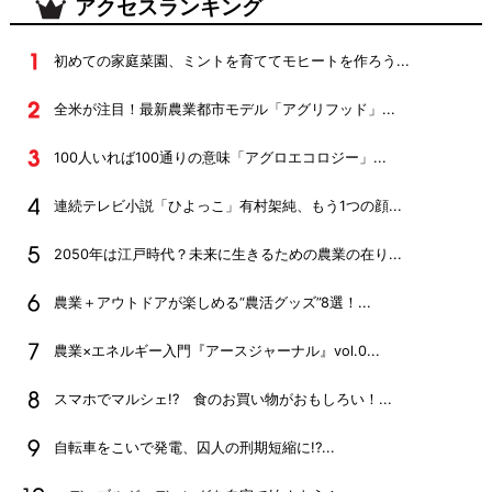
アクセスランキング
初めての家庭菜園、ミントを育ててモヒートを作ろう...
全米が注目！最新農業都市モデル「アグリフッド」...
100人いれば100通りの意味「アグロエコロジー」...
連続テレビ小説「ひよっこ」有村架純、もう1つの顔...
2050年は江戸時代？未来に生きるための農業の在り...
農業＋アウトドアが楽しめる“農活グッズ”8選！...
農業×エネルギー入門『アースジャーナル』vol.0...
スマホでマルシェ!? 食のお買い物がおもしろい！...
自転車をこいで発電、囚人の刑期短縮に!?...