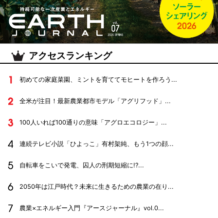
アクセスランキング
初めての家庭菜園、ミントを育ててモヒートを作ろう...
全米が注目！最新農業都市モデル「アグリフッド」...
100人いれば100通りの意味「アグロエコロジー」...
連続テレビ小説「ひよっこ」有村架純、もう1つの顔...
自転車をこいで発電、囚人の刑期短縮に!?...
2050年は江戸時代？未来に生きるための農業の在り...
農業×エネルギー入門『アースジャーナル』vol.0...