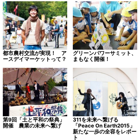
都市農村交流が実現！ ア
グリーンパワーサミット、
ースデイマーケットって？
まもなく開催！
第9回「土と平和の祭典」
311を未来へ繋げる
開催 農業の未来へ繋げ
「Peace On Earth2015」
新たな一歩の全容をレポー
ト